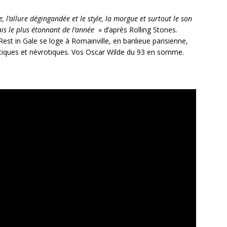
 l’allure dégingandée et le style, la morgue et surtout le son
is le plus étonnant de l’année
» d’après Rolling Stones.
st in Gale se loge à Romainville, en banlieue parisienne,
iques et névrotiques. Vos Oscar Wilde du 93 en somme.