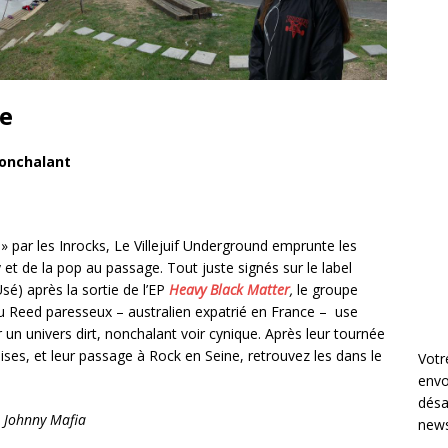
e
nonchalant
» par les Inrocks, Le Villejuif Underground emprunte les
 et de la pop au passage. Tout juste signés sur le label
é) après la sortie de l’EP
Heavy Black Matter
,
le groupe
 Reed paresseux – australien expatrié en France – use
 un univers dirt, nonchalant voir cynique. Après leur tournée
ses, et leur passage à Rock en Seine, retrouvez les dans le
Votr
envo
désa
, Johnny Mafia
news