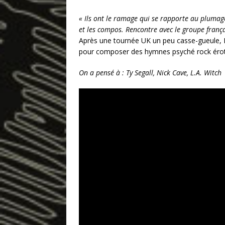
« Ils ont le ramage qui se rapporte au plumage,
et les compos. Rencontre avec le groupe frança
Après une tournée UK un peu casse-gueule, Re
pour composer des hymnes psyché rock érot
On a pensé à : Ty Segall, Nick Cave, L.A. Witch