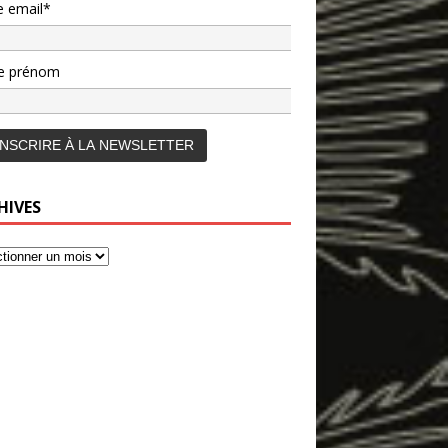
e email*
e prénom
HIVES