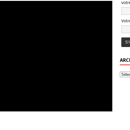
votr
Votr
ARC