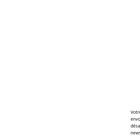
Votr
envo
désa
news