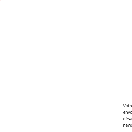
r
Votr
envo
désa
news