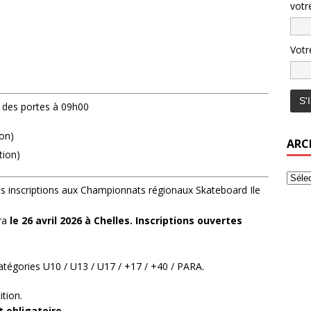
votr
Votr
 des portes à 09h00
on)
ARC
tion)
es inscriptions aux Championnats régionaux Skateboard Ile
ra
le 26 avril 2026 à Chelles. Inscriptions ouvertes
tégories U10 / U13 / U17 / +17 / +40 / PARA.
ition.
 obligatoire.