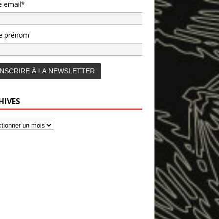
e email*
e prénom
HIVES