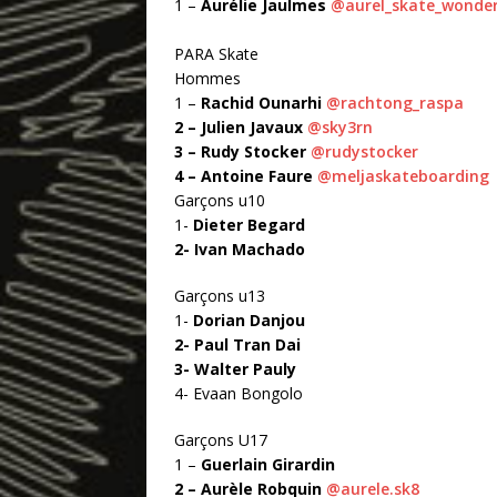
1 –
Aurélie Jaulmes
@aurel_skate_wonde
PARA Skate
Hommes
1 –
Rachid Ounarhi
@rachtong_raspa
2 – Julien Javaux
@sky3rn
3 – Rudy Stocker
@rudystocker
4 – Antoine Faure
@meljaskateboarding
Garçons u10
1-
Dieter Begard
2- Ivan Machado
Garçons u13
1-
Dorian Danjou
2- Paul Tran Dai
3- Walter Pauly
4- Evaan Bongolo
Garçons U17
1 –
Guerlain Girardin
2 – Aurèle Robquin
@aurele.sk8