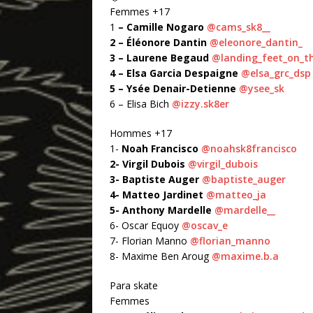
Femmes +17
1
– Camille Nogaro
@cams_sk8__
2 – Éléonore Dantin
@eleonore_dantin_
3 – Laurene Begaud
@landing_feet_on_t
4 – Elsa Garcia Despaigne
@elsa_grc_dsp
5 – Ysée Denair-Detienne
@ysee_sk
6 – Elisa Bich
@izzy.sk8er
Hommes +17
1-
Noah Francisco
@noahsk8francisco
2- Virgil Dubois
@virgil_dubois
3- Baptiste Auger
@baptiste_auger
4- Matteo Jardinet
@matteo_ja
5- Anthony Mardelle
@mardelle__
6- Oscar Equoy
@oscav_e
7- Florian Manno
@florian_manno
8- Maxime Ben Aroug
@maxime.b.a
Para skate
Femmes