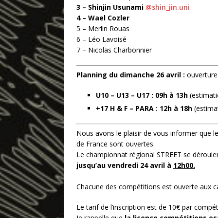
3 – Shinjin Usunami
@shin_jin.uni
4 – Wael Cozler
5 – Merlin Rouas
6 – Léo Lavoisé
7 – Nicolas Charbonnier
Planning du dimanche 26 avril :
ouverture
U10 – U13 – U17 : 09h à 13h
(estimati
+17 H & F – PARA : 12h à 18h
(estima
Nous avons le plaisir de vous informer que l
de France sont ouvertes.
Le championnat régional STREET se déroule
jusqu’au vendredi 24 avril à
12h00.
Chacune des compétitions est ouverte aux ca
Le tarif de l’inscription est de 10€ par compét
Je rappelle que
la licence compétitions est