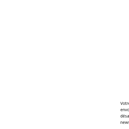
Votr
envo
désa
news