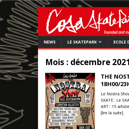
NEWS
LE SKATEPARK
ECOLE 
Mois :
décembre 202
THE NOST
18H00/23
Le Nostra Show 
SKATE : Le SKA
ART : 15 artis
[lire la suite]